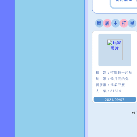
標 題：
打擊特一起玩
玩 家：
偷月亮的兔
伺服器：
溫柔巨蟹
人 氣：
81614
2021/09/07