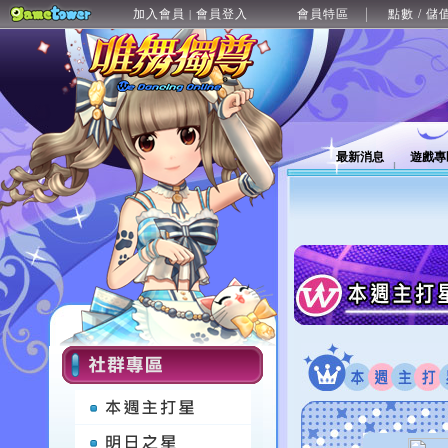
加入會員
會員登入
會員特區
點數 / 儲
|
最新消息
遊戲專