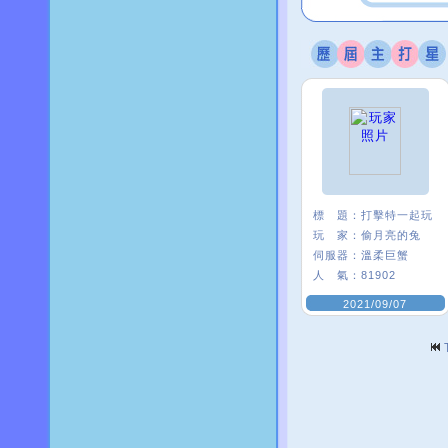
標 題：
打擊特一起玩
玩 家：
偷月亮的兔
伺服器：
溫柔巨蟹
人 氣：
81902
2021/09/07