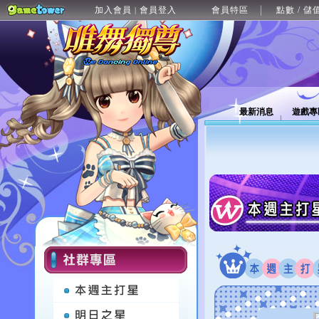
加入會員
會員登入
會員特區
點數 / 儲
|
最新消息
遊戲專