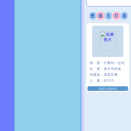
標 題：
打擊特一起玩
玩 家：
偷月亮的兔
伺服器：
溫柔巨蟹
人 氣：
81315
2021/09/07