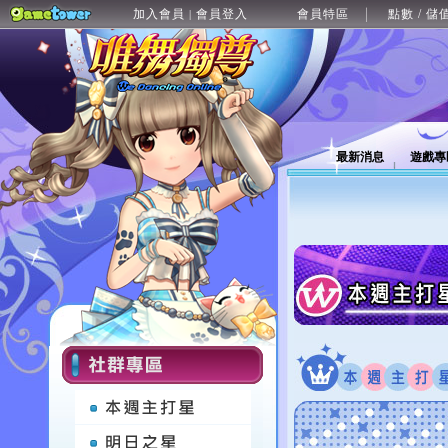
加入會員
會員登入
會員特區
點數 / 儲
|
最新消息
遊戲專