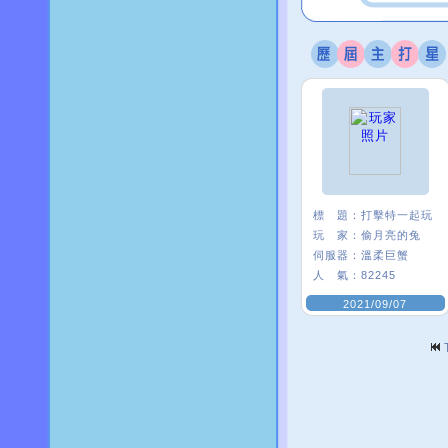
標 題：
打擊特一起玩
玩 家：
偷月亮的兔
伺服器：
溫柔巨蟹
人 氣：
82245
2021/09/07