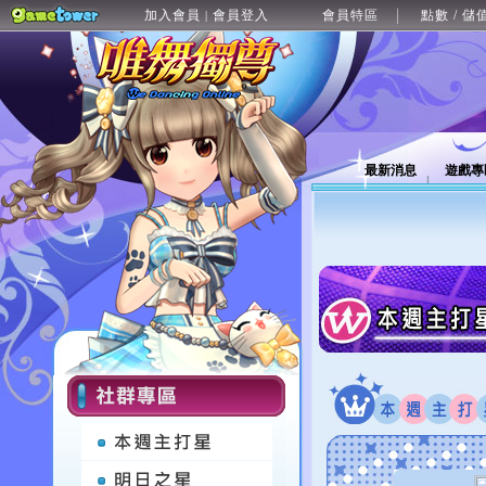
加入會員
會員登入
會員特區
點數 / 儲
|
最新消息
遊戲專