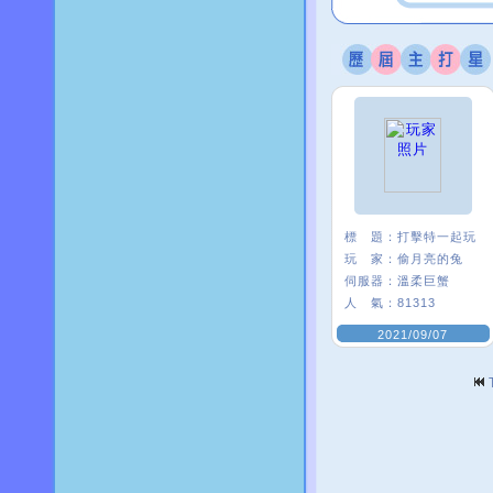
標 題：
打擊特一起玩
玩 家：
偷月亮的兔
伺服器：
溫柔巨蟹
人 氣：
81313
2021/09/07