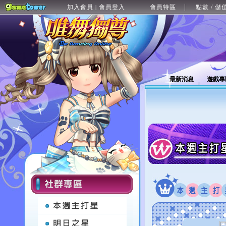
加入會員
會員登入
會員特區
點數 / 儲
|
最新消息
遊戲專