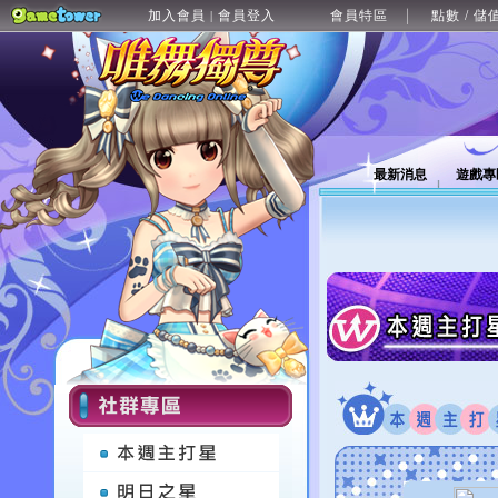
加入會員
會員登入
會員特區
點數 / 儲
|
最新消息
遊戲專