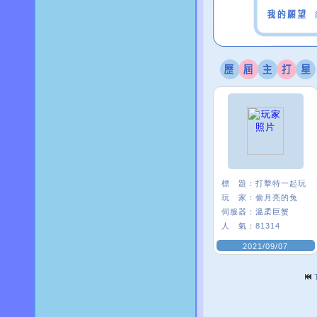
標 題：
打擊特一起玩
玩 家：
偷月亮的兔
伺服器：
溫柔巨蟹
人 氣：
81314
2021/09/07