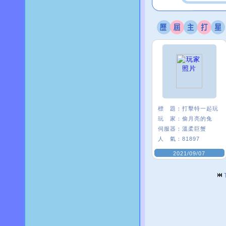
標 題：
打擊特一起玩
玩 家：
偷月亮的兔
伺服器：
溫柔巨蟹
人 氣：
81897
2021/09/07