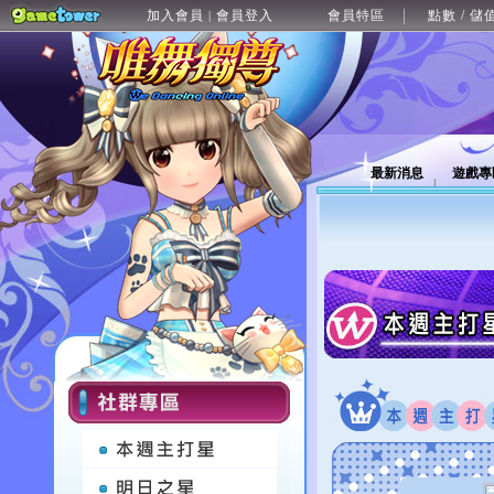
加入會員
會員登入
會員特區
點數 / 儲
|
最新消息
遊戲專