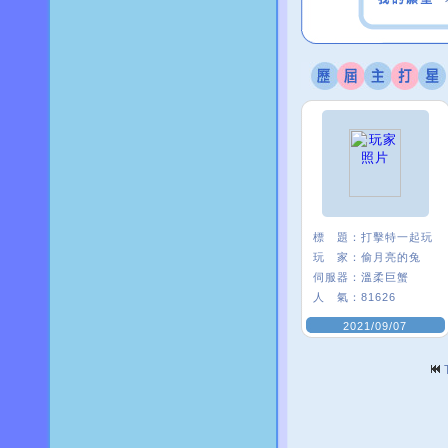
標 題：
打擊特一起玩
玩 家：
偷月亮的兔
伺服器：
溫柔巨蟹
人 氣：
81626
2021/09/07