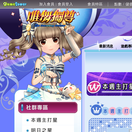
加入會員
會員登入
會員特區
點數 / 儲
|
最新消息
遊戲專