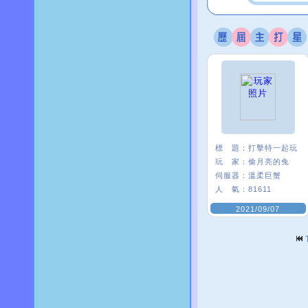
標 題：
打擊特一起玩
玩 家：
偷月亮的兔
伺服器：
溫柔巨蟹
人 氣：
81611
2021/09/07