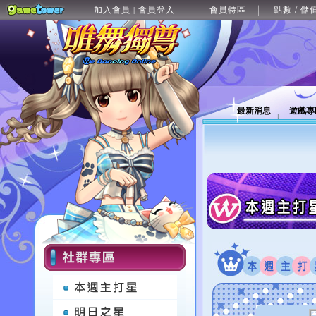
加入會員
會員登入
會員特區
點數 / 儲
|
最新消息
遊戲專