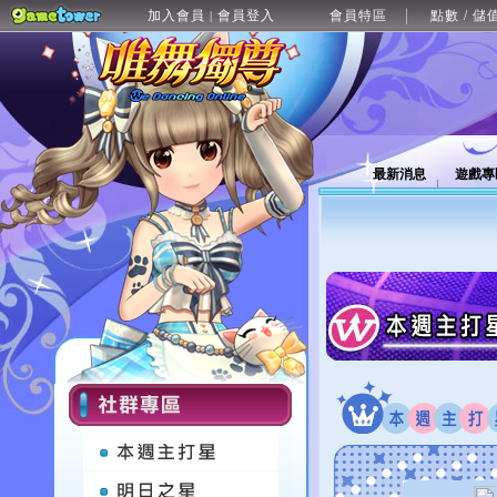
加入會員
會員登入
會員特區
點數 / 儲
|
最新消息
遊戲專