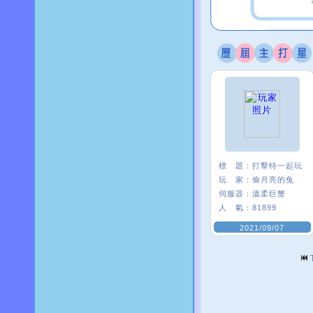
標 題：
打擊特一起玩
玩 家：
偷月亮的兔
伺服器：
溫柔巨蟹
人 氣：
81899
2021/09/07