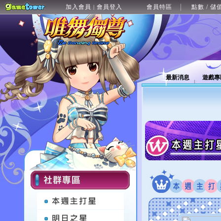
加入會員
會員登入
會員特區
點數 / 儲
|
最新消息
遊戲專