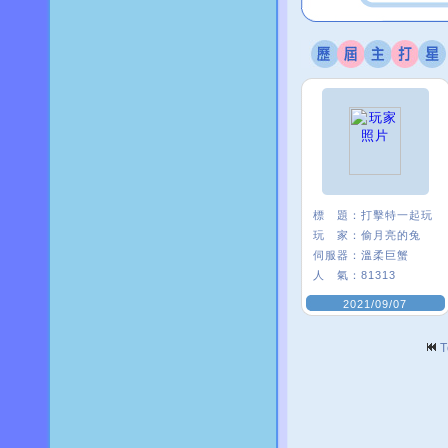
標 題：
打擊特一起玩
玩 家：
偷月亮的兔
伺服器：
溫柔巨蟹
人 氣：
81313
2021/09/07
T