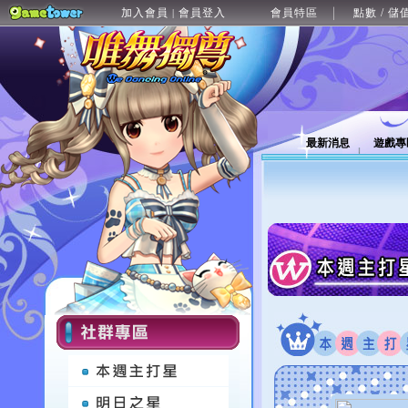
加入會員
會員登入
會員特區
點數 / 儲
|
最新消息
遊戲專