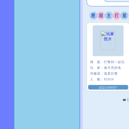
標 題：
打擊特一起玩
玩 家：
偷月亮的兔
伺服器：
溫柔巨蟹
人 氣：
81626
2021/09/07
T