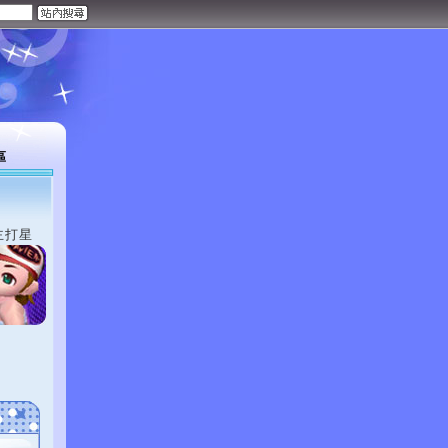
區
主打星