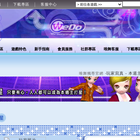
值
下載專區
客服中心
區
遊戲特色
新手指南
會員服務
社群專區
唯舞客服
下載專
‧玩家寫真 - 本週
唯舞獨尊官網