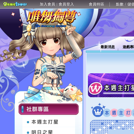
加入會員
會員登入
會員特區
點數 / 儲
|
最新消息
遊戲專