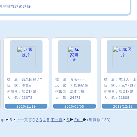
希望唯舞越來越好
標 題：
我又回歸了?
標 題：
嗨哀~~~
標 題：
求活人一起
玩 家：
境歆σ
玩 家：
〃見朕騎姬/E8
玩 家：
伺服器：
溫柔巨蟹
伺服器：
溫柔巨蟹
伺服器：
溫柔巨蟹
人 氣：
23078
人 氣：
24471
人 氣：
21808
2020/11/19
2020/03/05
2019/12/12
op
5
上一頁
[1]
2
3
4
5
下一頁
5
End
(總頁數:133)