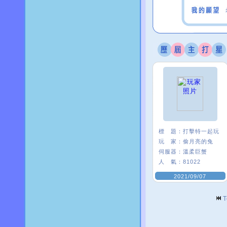
標 題：
打擊特一起玩
玩 家：
偷月亮的兔
伺服器：
溫柔巨蟹
人 氣：
81022
2021/09/07
T