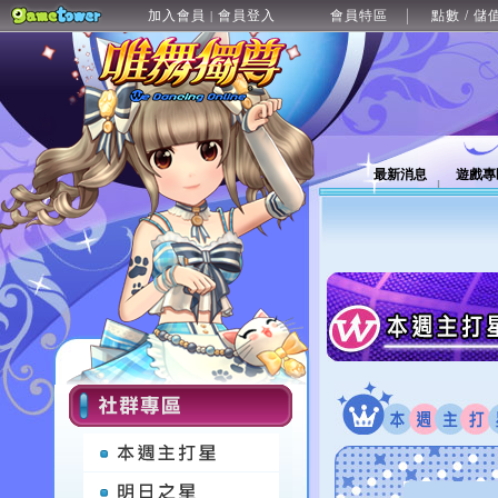
加入會員
會員登入
會員特區
點數 / 儲
|
最新消息
遊戲專