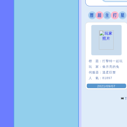
標 題：
打擊特一起玩
玩 家：
偷月亮的兔
伺服器：
溫柔巨蟹
人 氣：
81897
2021/09/07
T