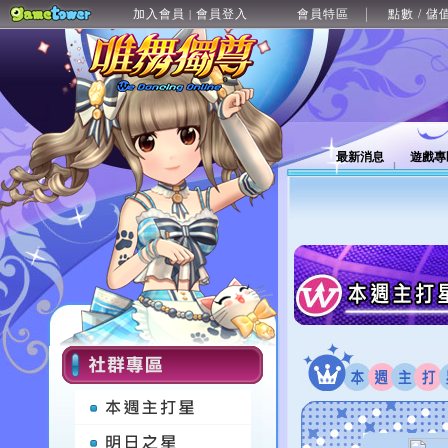
加入會員
會員登入
會員特區
點數 / 儲
|
最新消息
遊戲專