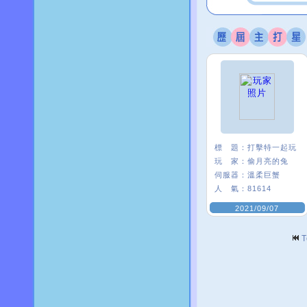
標 題：
打擊特一起玩
玩 家：
偷月亮的兔
伺服器：
溫柔巨蟹
人 氣：
81614
2021/09/07
T