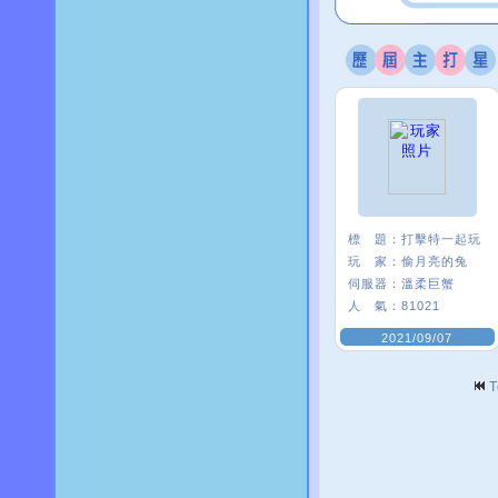
標 題：
打擊特一起玩
玩 家：
偷月亮的兔
伺服器：
溫柔巨蟹
人 氣：
81021
2021/09/07
T