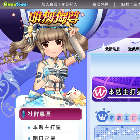
加入會員
會員登入
會員特區
點數 / 儲
|
最新消息
遊戲專