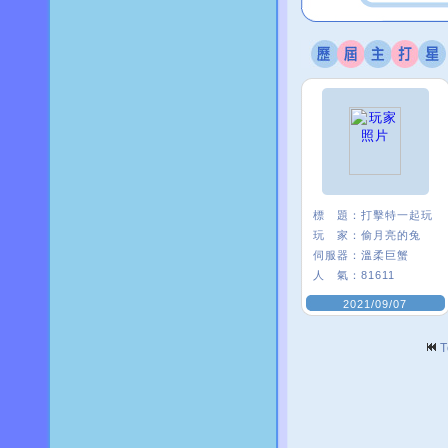
標 題：
打擊特一起玩
玩 家：
偷月亮的兔
伺服器：
溫柔巨蟹
人 氣：
81611
2021/09/07
T