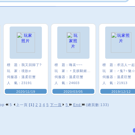
標 題：
我又回歸了?
標 題：
嗨哀~~~
標 題：
求活人一起
玩 家：
境歆σ
玩 家：
〃見朕騎姬/E8
玩 家：
伺服器：
溫柔巨蟹
伺服器：
溫柔巨蟹
伺服器：
溫柔巨蟹
人 氣：
23191
人 氣：
24603
人 氣：
21913
2020/11/19
2020/03/05
2019/12/12
op
5
上一頁
[1]
2
3
4
5
下一頁
5
End
(總頁數:133)