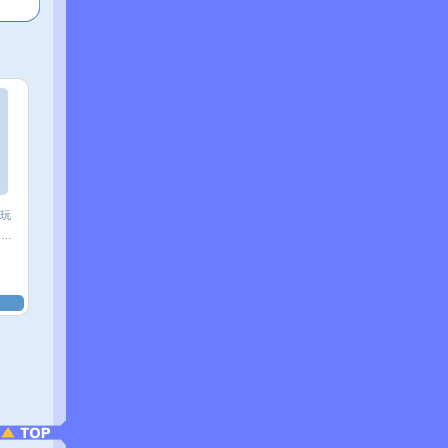
玩
♂鬼?♀魅☆╮