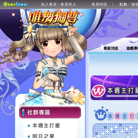
加入會員
會員登入
會員特區
點數 / 儲
|
最新消息
遊戲專