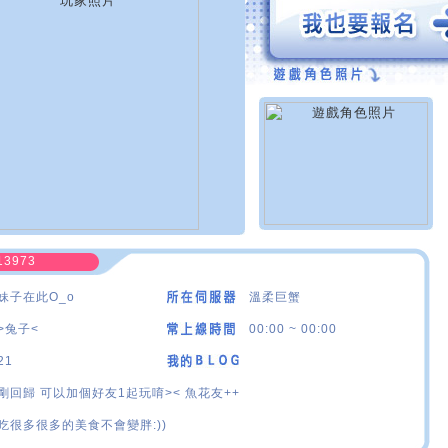
13973
妹子在此O_o
溫柔巨蟹
>兔子<
00:00 ~ 00:00
21
剛回歸 可以加個好友1起玩唷>< 魚花友++
吃很多很多的美食不會變胖:))