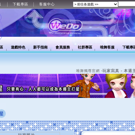
值
下載專區
客服中心
區
遊戲特色
新手指南
會員服務
社群專區
唯舞客服
下載專
‧玩家寫真 - 本週
唯舞獨尊官網