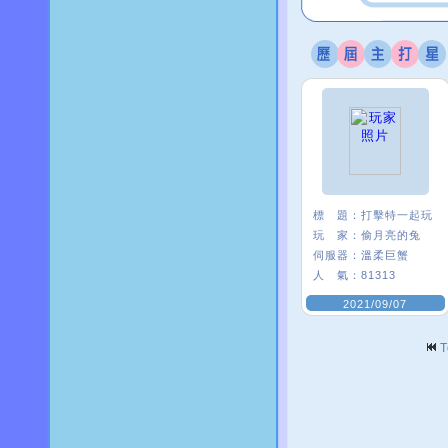
標 題：
打擊特一起玩
玩 家：
偷月亮的兔
伺服器：
溫柔巨蟹
人 氣：
81313
2021/09/07
T