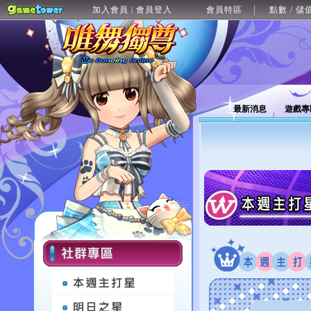
加入會員
會員登入
會員特區
點數 / 儲
|
最新消息
遊戲專