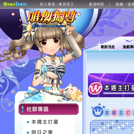
加入會員
會員登入
會員特區
點數 / 儲
|
最新消息
遊戲專