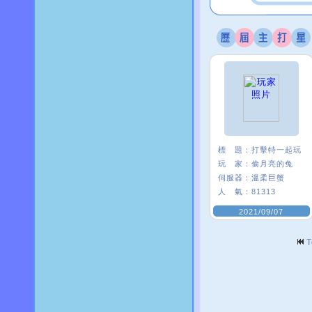
標 題：
打擊特一起玩
玩 家：
偷月亮的兔
伺服器：
溫柔巨蟹
人 氣：
81313
2021/09/07
T