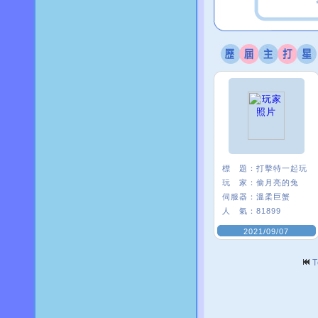
標 題：
打擊特一起玩
玩 家：
偷月亮的兔
伺服器：
溫柔巨蟹
人 氣：
81899
2021/09/07
T