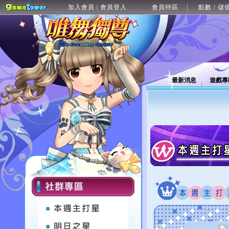
加入會員
會員登入
會員特區
點數 / 儲
|
最新消息
遊戲專