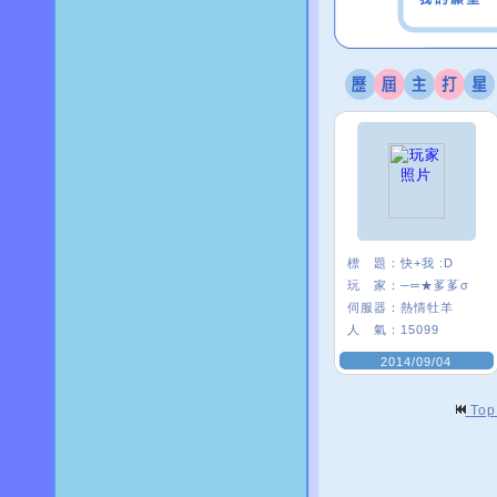
標 題：
快+我 :D
玩 家：
─═★茤茤σ
伺服器：
熱情牡羊
人 氣：
15099
2014/09/04
To