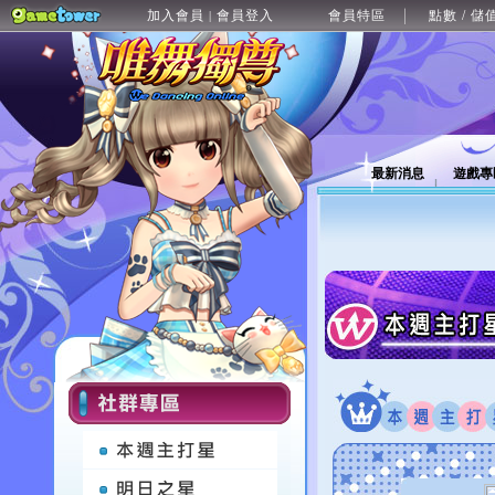
加入會員
會員登入
會員特區
點數 / 儲
|
最新消息
遊戲專