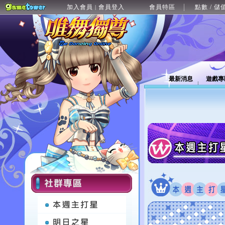
加入會員
會員登入
會員特區
點數 / 儲
|
最新消息
遊戲專