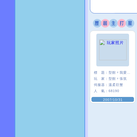
標 題：
型館〃我愛彎彎=ˇ=
玩 家：
型館〃張筑
伺服器：
溫柔巨蟹
人 氣：
68190
2007/10/31