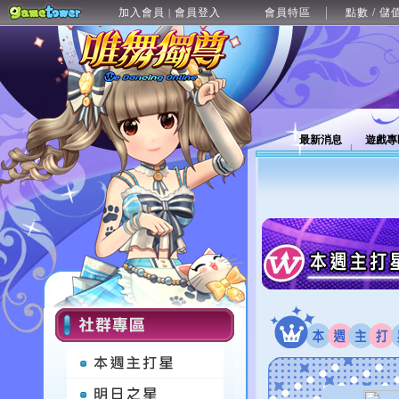
加入會員
會員登入
會員特區
點數 / 儲
|
最新消息
遊戲專