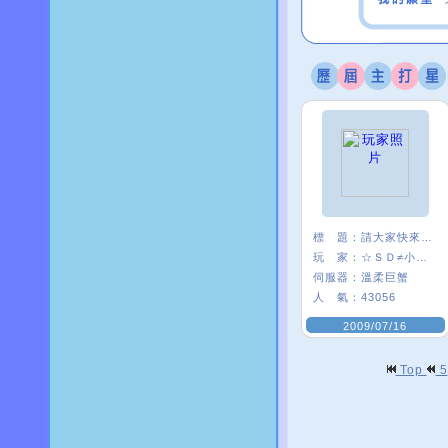
標 題：
請大家快來認識我
玩 家：
☆ＳＤ≠小麥×
伺服器：
溫柔巨蟹
人 氣：
43056
2009/07/16
Top
5