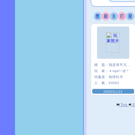
標 題：
我是再平凡不過的頑頑
玩 家：
Ａngel♀頑＊
伺服器：
熱情牡羊
人 氣：
54562
2009/01/22
Top
5