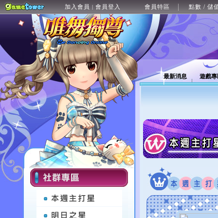
加入會員
會員登入
會員特區
點數 / 儲
|
最新消息
遊戲專