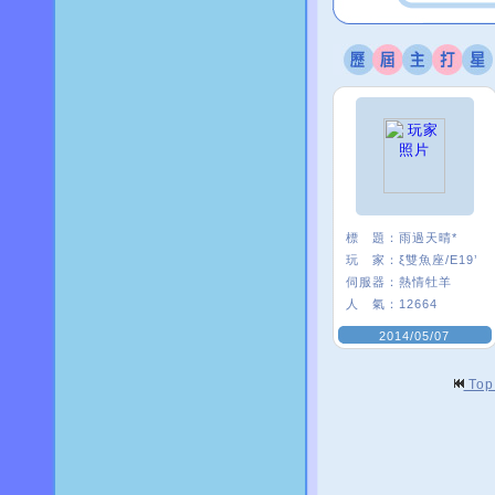
標 題：
雨過天晴*
玩 家：
ξ雙魚座/E19’
伺服器：
熱情牡羊
人 氣：
12664
2014/05/07
To