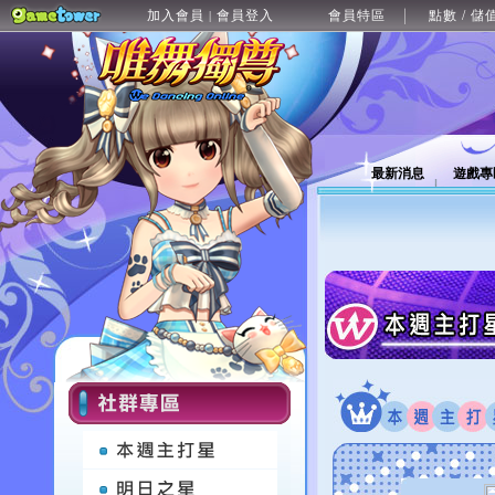
加入會員
會員登入
會員特區
點數 / 儲
|
最新消息
遊戲專