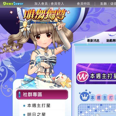
加入會員
會員登入
會員特區
點數 / 儲
|
最新消息
遊戲專