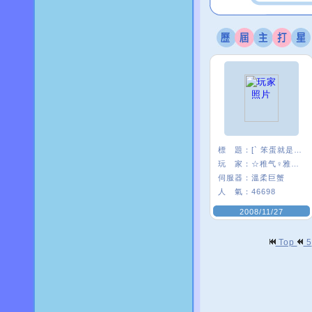
標 題：
[` 笨蛋就是笨蛋]
玩 家：
☆稚气♀雅糖〃
伺服器：
溫柔巨蟹
人 氣：
46698
2008/11/27
Top
5