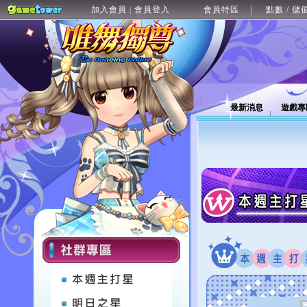
加入會員
會員登入
會員特區
點數 / 儲
|
最新消息
遊戲專