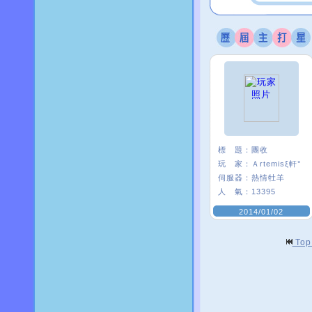
標 題：
團收
玩 家：
Ａrtemisξ軒°
伺服器：
熱情牡羊
人 氣：
13395
2014/01/02
To