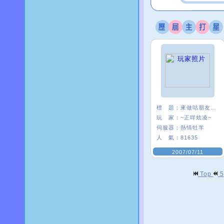
標 題：
來做咕朋友一ˇ一
玩 家：
~正咩炫凌~
伺服器：
熱情牡羊
人 氣：
81635
2007/07/11
Top
5