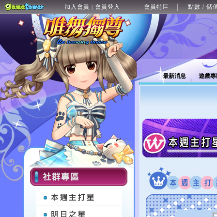
加入會員
會員登入
會員特區
點數 / 儲
|
最新消息
遊戲專