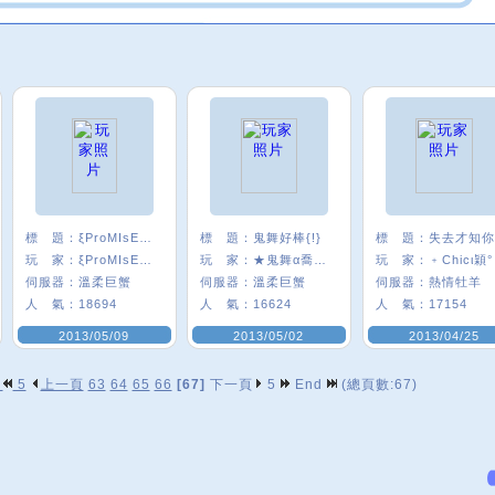
標 題：
ξProMIsE〞炫
標 題：
鬼舞好棒{!}
標 題：
玩 家：
ξProMIsE〞炫
玩 家：
★鬼舞α喬兒★
玩 家：
﹢Chicι穎°
伺服器：
溫柔巨蟹
伺服器：
溫柔巨蟹
伺服器：
熱情牡羊
人 氣：
18694
人 氣：
16624
人 氣：
17154
2013/05/09
2013/05/02
2013/04/25
p
5
上一頁
63
64
65
66
[67]
下一頁
5
End
(總頁數:67)