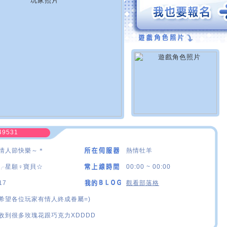
49531
情人節快樂～＊
熱情牡羊
╭星願♀寶貝☆
00:00 ~ 00:00
17
觀看部落格
希望各位玩家有情人終成眷屬=)
收到很多玫瑰花跟巧克力XDDDD