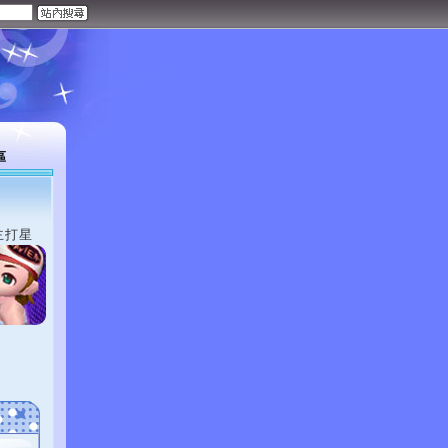
區
主打星