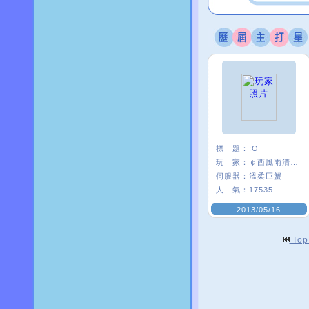
標 題：
:O
玩 家：
￠西風雨清楓∮
伺服器：
溫柔巨蟹
人 氣：
17535
2013/05/16
To