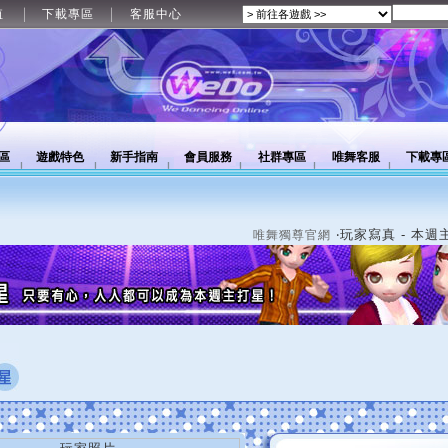
值
下載專區
客服中心
區
遊戲特色
新手指南
會員服務
社群專區
唯舞客服
下載專
‧玩家寫真 - 本週
唯舞獨尊官網