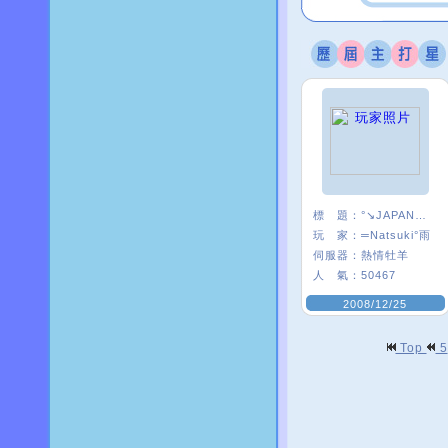
標 題：
°↘JAPAN★S團
玩 家：
═Natsuki°雨
伺服器：
熱情牡羊
人 氣：
50467
2008/12/25
Top
5