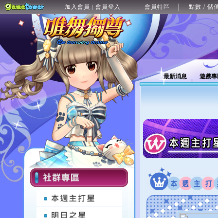
加入會員
會員登入
會員特區
點數 / 儲
|
最新消息
遊戲專