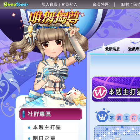
加入會員
會員登入
會員特區
點數 / 儲
|
最新消息
遊戲專