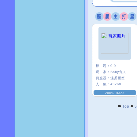
標 題：
0.0
玩 家：
Baby兔ㄦ
伺服器：
溫柔巨蟹
人 氣：
43268
2009/04/23
Top
5