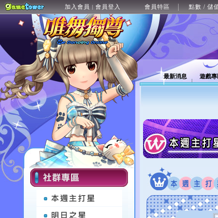
加入會員
會員登入
會員特區
點數 / 儲
|
最新消息
遊戲專