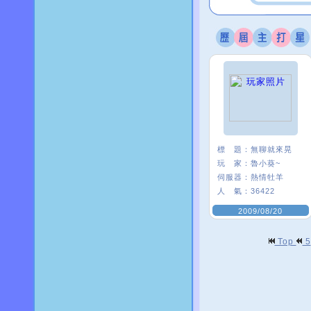
標 題：
無聊就來晃
玩 家：
魯小葵~
伺服器：
熱情牡羊
人 氣：
36422
2009/08/20
Top
5