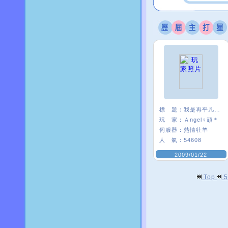
標 題：
我是再平凡不過的頑頑
玩 家：
Ａngel♀頑＊
伺服器：
熱情牡羊
人 氣：
54608
2009/01/22
Top
5