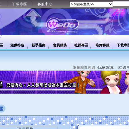
值
下載專區
客服中心
區
遊戲特色
新手指南
會員服務
社群專區
唯舞客服
下載專
‧玩家寫真 - 本週
唯舞獨尊官網