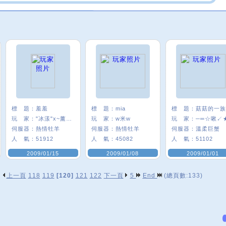
標 題：
羞羞
標 題：
mia
標 題：
菇菇的一族
玩 家：
"冰漾"x~薰咩~
玩 家：
w米w
玩 家：
─═☆啾↙
伺服器：
熱情牡羊
伺服器：
熱情牡羊
伺服器：
溫柔巨蟹
人 氣：
51912
人 氣：
45082
人 氣：
51102
2009/01/15
2009/01/08
2009/01/01
上一頁
118
119
[120]
121
122
下一頁
5
End
(總頁數:133)