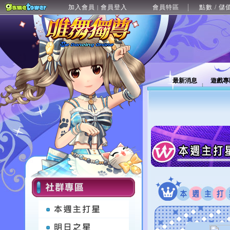
加入會員
會員登入
會員特區
點數 / 儲
|
最新消息
遊戲專