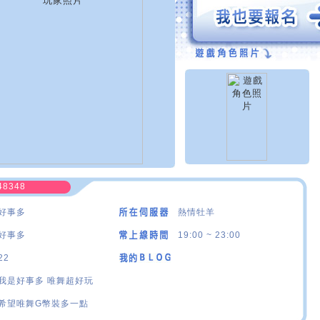
48348
好事多
熱情牡羊
好事多
19:00 ~ 23:00
22
我是好事多 唯舞超好玩
希望唯舞G幣裝多一點