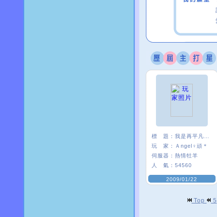
標 題：
我是再平凡不過的頑頑
玩 家：
Ａngel♀頑＊
伺服器：
熱情牡羊
人 氣：
54560
2009/01/22
Top
5