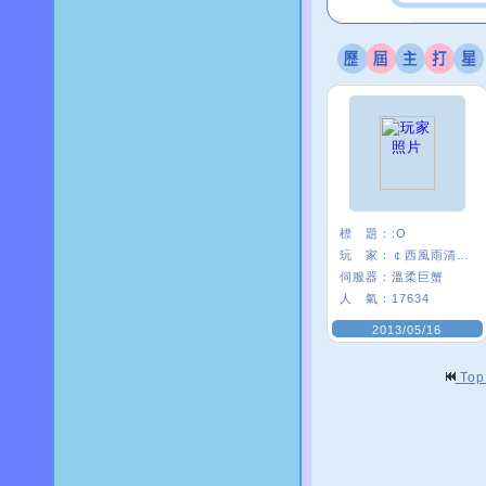
標 題：
:O
玩 家：
￠西風雨清楓∮
伺服器：
溫柔巨蟹
人 氣：
17634
2013/05/16
To