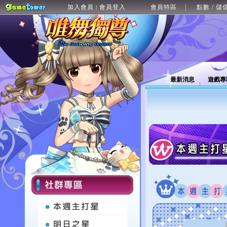
加入會員
會員登入
會員特區
點數 / 儲
|
最新消息
遊戲專