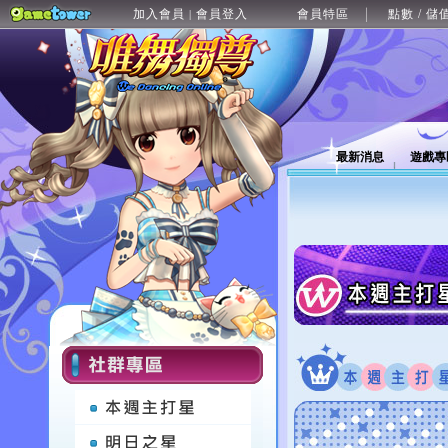
加入會員
會員登入
會員特區
點數 / 儲
|
最新消息
遊戲專