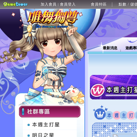
加入會員
會員登入
會員特區
點數 / 儲
|
最新消息
遊戲專