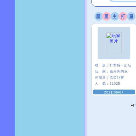
標 題：
打擊特一起玩
玩 家：
偷月亮的兔
伺服器：
溫柔巨蟹
人 氣：
81025
2021/09/07