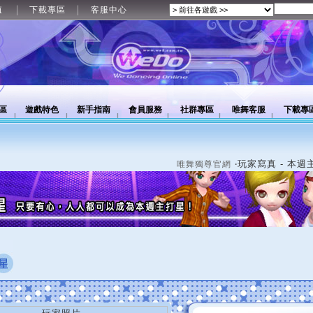
值
下載專區
客服中心
區
遊戲特色
新手指南
會員服務
社群專區
唯舞客服
下載專
‧玩家寫真 - 本週
唯舞獨尊官網