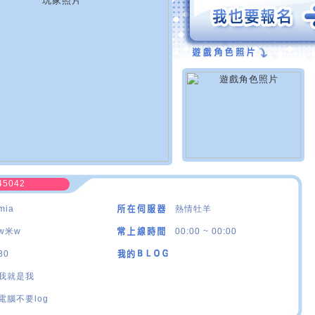
45042
mia
熱情牡羊
w米w
00:00 ~ 00:00
30
我就是我
電腦不要log