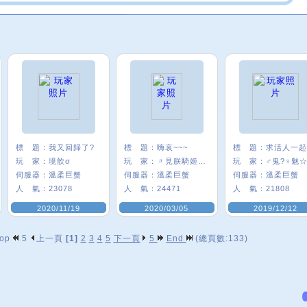
標 題：
我又回歸了?
標 題：
嗨哀~~~
標 題：
求活人一起
玩 家：
境歆σ
玩 家：
〃見朕騎姬/E8
玩 家：
伺服器：
溫柔巨蟹
伺服器：
溫柔巨蟹
伺服器：
溫柔巨蟹
人 氣：
23078
人 氣：
24471
人 氣：
21808
2020/11/19
2020/03/05
2019/12/12
op
5
上一頁
[1]
2
3
4
5
下一頁
5
End
(總頁數:133)