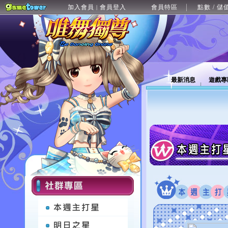
加入會員
會員登入
會員特區
點數 / 儲
|
最新消息
遊戲專