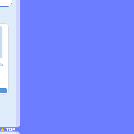
玩
♂鬼?♀魅☆╮