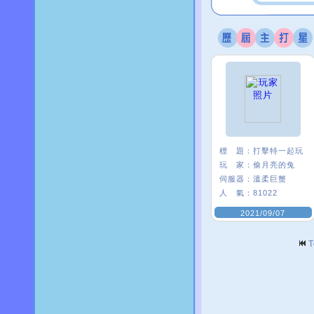
標 題：
打擊特一起玩
玩 家：
偷月亮的兔
伺服器：
溫柔巨蟹
人 氣：
81022
2021/09/07
T