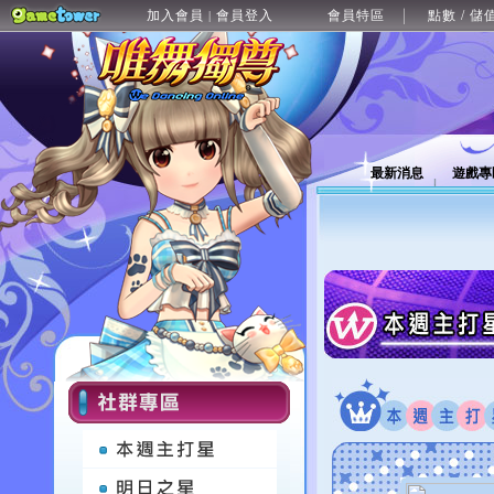
加入會員
會員登入
會員特區
點數 / 儲
|
最新消息
遊戲專