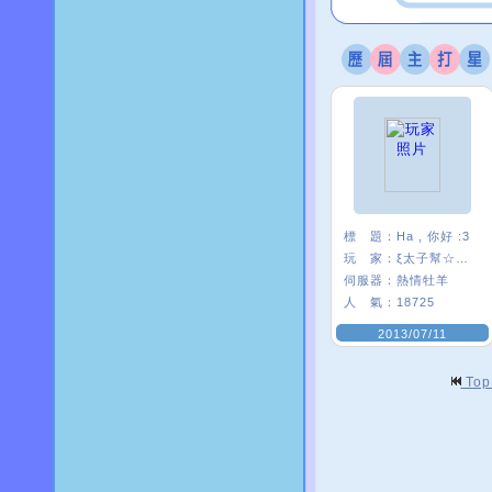
標 題：
Ha , 你好 :3
玩 家：
ξ太子幫☆絺芯
伺服器：
熱情牡羊
人 氣：
18725
2013/07/11
To