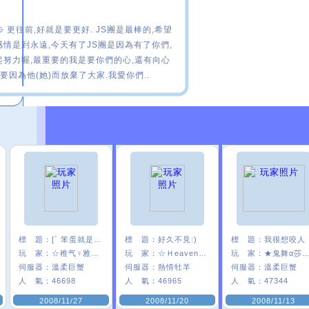
步 更往前,好就是要更好. JS團是最棒的,希望
感情是到永遠,今天有了JS團是因為有了你們,
起努力喔,最重要的我是要你們的心,還有向心
要因為他(她)而放棄了大家.我愛你們..
標 題：
[` 笨蛋就是笨蛋]
標 題：
好久不見:)
標 題：
我很想咬人
玩 家：
☆稚气♀雅糖〃
玩 家：
☆Ｈeaven°瘋
玩 家：
★鬼舞α莎莎
伺服器：
溫柔巨蟹
伺服器：
熱情牡羊
伺服器：
溫柔巨蟹
人 氣：
46698
人 氣：
46965
人 氣：
47344
2008/11/27
2008/11/20
2008/11/13