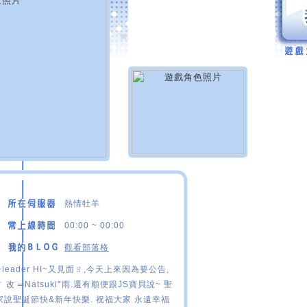
熱情牡羊
00:00 ~ 00:00
觀看部落格
ef~leader HI~又見面ㄖ,今天上來因為要公告,
 改 ═Natsuki°雨.還有順便跟JS寶貝說~ 聖
家說聖誕節快&新年快樂. 祝福大家 永遠幸福