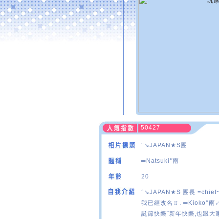
50427
°↘JAPAN★S團
═Natsuki°雨
20
°↘JAPAN★S 團長 =chi
我已經改名ㄖ. ═Kioko°雨↙
誕節快樂ˇ新年快樂,也跟大