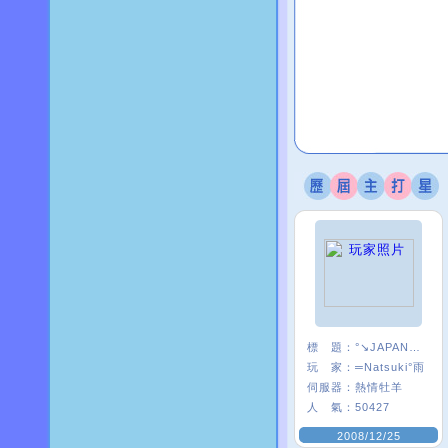
標 題：
°↘JAPAN★S團
玩 家：
═Natsuki°雨
伺服器：
熱情牡羊
人 氣：
50427
2008/12/25