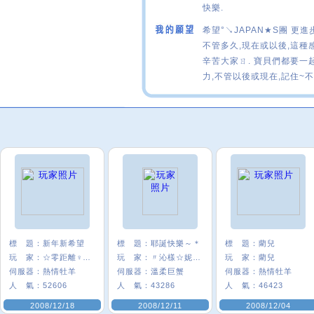
快樂.
希望°↘JAPAN★S團 更進
不管多久,現在或以後,這種
辛苦大家ㄖ. 寶貝們都要一
力,不管以後或現在,記住~不
標 題：
新年新希望
標 題：
耶誕快樂～＊
標 題：
藺兒
玩 家：
☆零距離♀寍莎
玩 家：
〃沁樣☆妮妮〃
玩 家：
藺兒
伺服器：
熱情牡羊
伺服器：
溫柔巨蟹
伺服器：
熱情牡羊
人 氣：
52606
人 氣：
43286
人 氣：
46423
2008/12/18
2008/12/11
2008/12/04