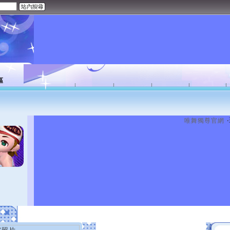
區
唯舞獨尊官網