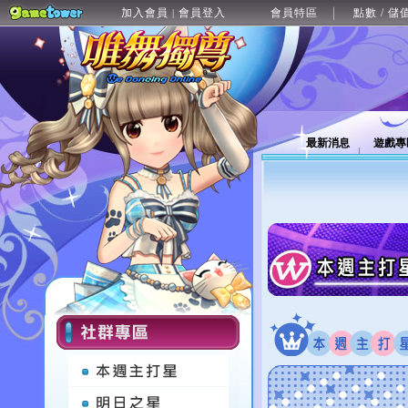
加入會員
會員登入
會員特區
點數 / 儲
|
最新消息
遊戲專