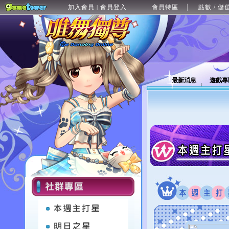
加入會員
會員登入
會員特區
點數 / 儲
|
最新消息
遊戲專