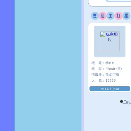
標 題：
嗨e＃
玩 家：
°Yesir×笑τ
伺服器：
溫柔巨蟹
人 氣：
13338
2014/10/30
To