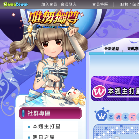
加入會員
會員登入
會員特區
點數 / 儲
|
最新消息
遊戲專