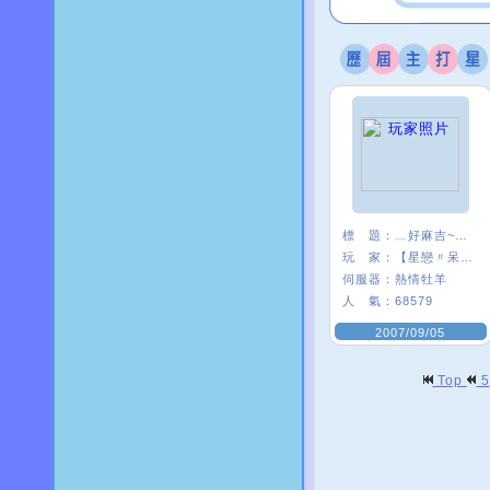
標 題：
﹏好麻吉~~我×
玩 家：
【星戀〃呆』娃
伺服器：
熱情牡羊
人 氣：
68579
2007/09/05
Top
5