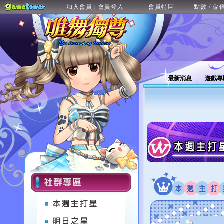
加入會員
會員登入
會員特區
點數 / 儲
|
最新消息
遊戲專