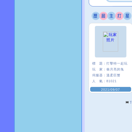
標 題：
打擊特一起玩
玩 家：
偷月亮的兔
伺服器：
溫柔巨蟹
人 氣：
81021
2021/09/07
T