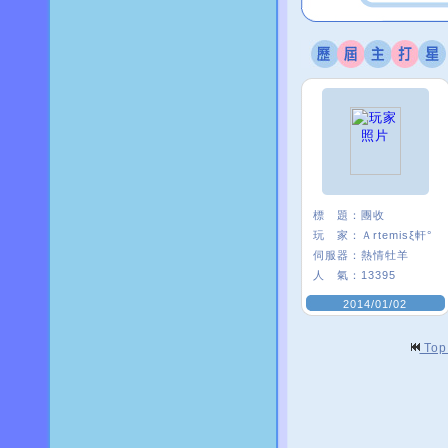
標 題：
團收
玩 家：
Ａrtemisξ軒°
伺服器：
熱情牡羊
人 氣：
13395
2014/01/02
To