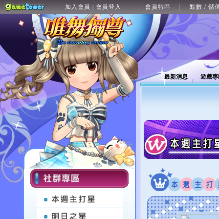
加入會員
會員登入
會員特區
點數 / 儲
|
最新消息
遊戲專