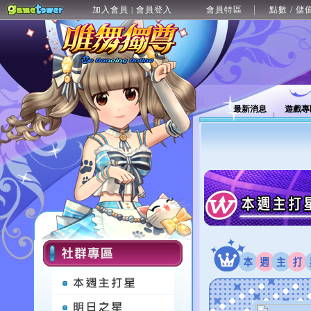
加入會員
會員登入
會員特區
點數 / 儲
|
最新消息
遊戲專