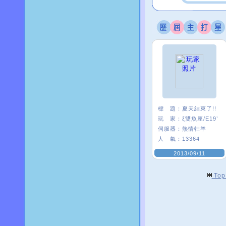
標 題：
夏天結束了!!
玩 家：
ξ雙魚座/E19’
伺服器：
熱情牡羊
人 氣：
13364
2013/09/11
To