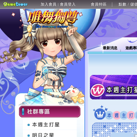
加入會員
會員登入
會員特區
點數 / 儲
|
最新消息
遊戲專