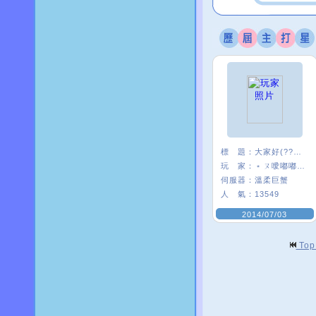
標 題：
大家好(?????)
玩 家：
﹡ㄡ噯嘟嘟貓﹑
伺服器：
溫柔巨蟹
人 氣：
13549
2014/07/03
To