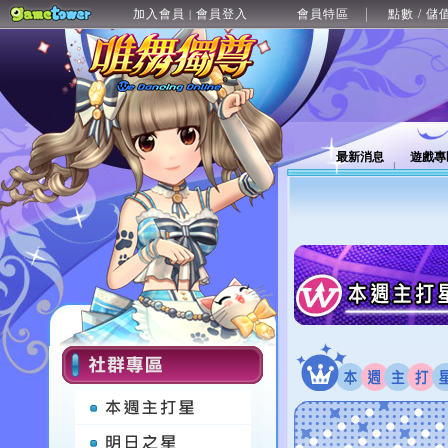
加入會員
會員登入
會員特區
點數 / 儲
|
最新消息
遊戲專