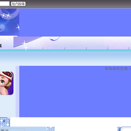
區
唯舞獨尊官網