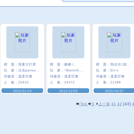
標 題：
我要主打星
標 題：
糖糖ㄦ
標 題：
我在自1很紅/E5
玩 家：
法克pensee〞
玩 家：
°WaiτinG★糖
玩 家：
DJ=]
伺服器：
溫柔巨蟹
伺服器：
溫柔巨蟹
伺服器：
溫柔巨蟹
人 氣：
25410
人 氣：
24272
人 氣：
21288
2011/11/10
2011/11/03
2011/10/27
Top
5
上一頁
41
42
[43]