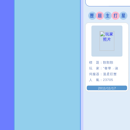
標 題：
顆顆顆
玩 家：
°奢華╭淑
伺服器：
溫柔巨蟹
人 氣：
23705
2011/11/17