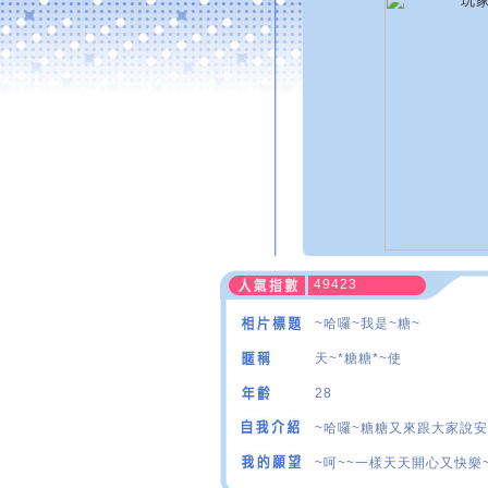
49423
~哈囉~我是~糖~
天~*糖糖*~使
28
~哈囉~糖糖又來跟大家說安安~
~呵~~一樣天天開心又快樂