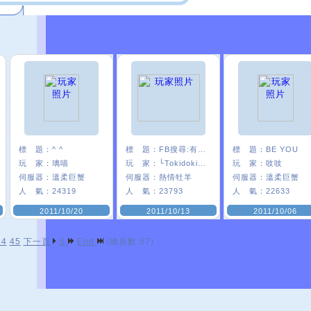
標 題：
^ ^
標 題：
FB搜尋:有夠懶
標 題：
BE YOU
玩 家：
璃喵
玩 家：
╰Tokidoki﹑承
玩 家：
吱吱
伺服器：
溫柔巨蟹
伺服器：
熱情牡羊
伺服器：
溫柔巨蟹
人 氣：
24319
人 氣：
23793
人 氣：
22633
2011/10/20
2011/10/13
2011/10/06
44
45
下一頁
5
End
(總頁數:67)