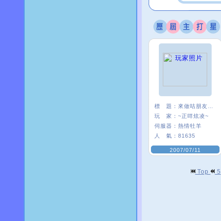
標 題：
來做咕朋友一ˇ一
玩 家：
~正咩炫凌~
伺服器：
熱情牡羊
人 氣：
81635
2007/07/11
Top
5