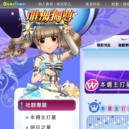
加入會員
會員登入
會員特區
點數 / 儲
|
最新消息
遊戲專