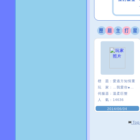
標 題：
愛過方知情重
玩 家：
…我愛你●﹏●
伺服器：
溫柔巨蟹
人 氣：
14636
2014/06/04
To