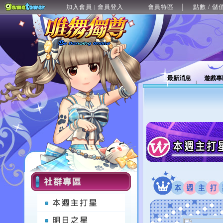
加入會員
會員登入
會員特區
點數 / 儲
|
最新消息
遊戲專